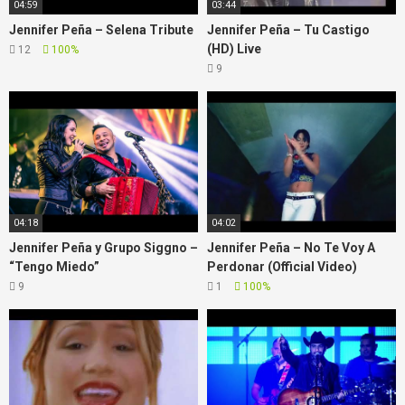
04:59
03:44
Jennifer Peña – Selena Tribute
Jennifer Peña – Tu Castigo
(HD) Live
12
100%
9
04:18
04:02
Jennifer Peña y Grupo Siggno –
Jennifer Peña – No Te Voy A
“Tengo Miedo”
Perdonar (Official Video)
9
1
100%