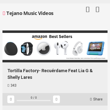
Skip
to
Tejano Music Videos
content
Tortilla Factory- Recuérdame Feat Lia G &
Shelly Lares
343
0
/
0
Share