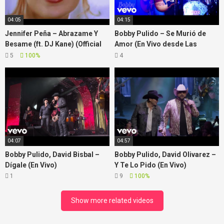
04:05
04:15
Jennifer Peña – Abrazame Y
Bobby Pulido – Se Murió de
Besame (ft. DJ Kane) (Official
Amor (En Vivo desde Las
Video)
Vegas)
5
100%
4
04:07
04:57
Bobby Pulido, David Bisbal –
Bobby Pulido, David Olivarez –
Dígale (En Vivo)
Y Te Lo Pido (En Vivo)
1
9
100%
Show more related videos