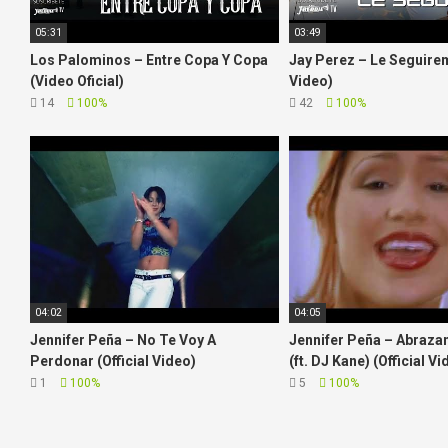
05:31
03:49
Los Palominos – Entre Copa Y Copa
Jay Perez – Le Seguirem
(Video Oficial)
Video)
14
100%
42
100%
04:02
04:05
Jennifer Peña – No Te Voy A
Jennifer Peña – Abraz
Perdonar (Official Video)
(ft. DJ Kane) (Official Vi
1
100%
5
100%