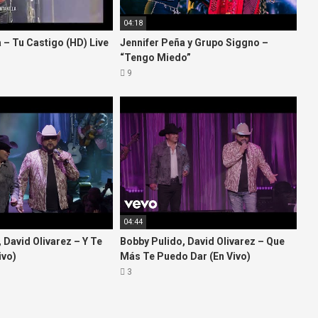
04:18
 – Tu Castigo (HD) Live
Jennifer Peña y Grupo Siggno –
“Tengo Miedo”
9
04:44
 David Olivarez – Y Te
Bobby Pulido, David Olivarez – Que
ivo)
Más Te Puedo Dar (En Vivo)
3