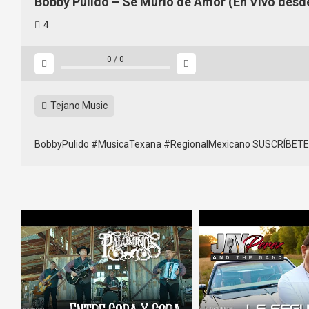
Bobby Pulido – Se Murió de Amor (En Vivo desd
4
0
/
0
Tejano Music
BobbyPulido #MusicaTexana #RegionalMexicano SUSCRÍBETE