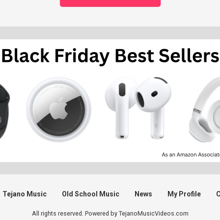
Tejano Music
Old School Music
News
My Profile
C
All rights reserved. Powered by TejanoMusicVideos.com