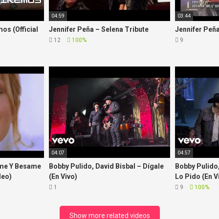
04:59
03:44
os (Official
Jennifer Peña – Selena Tribute
Jennifer Peña
12
100%
9
04:07
04:57
ame Y Besame
Bobby Pulido, David Bisbal – Dígale
Bobby Pulido,
deo)
(En Vivo)
Lo Pido (En V
1
9
100%
Show more related videos