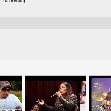
e Las Vegas)
: …