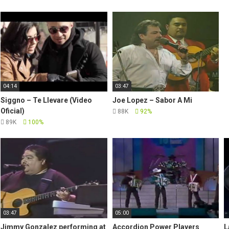
04:14
03:47
Siggno – Te Llevare (Video
Joe Lopez – Sabor A Mi
Oficial)
88K
92%
89K
100%
03:47
05:00
Jimmy Gonzalez performing at
Accordion Power Players
L