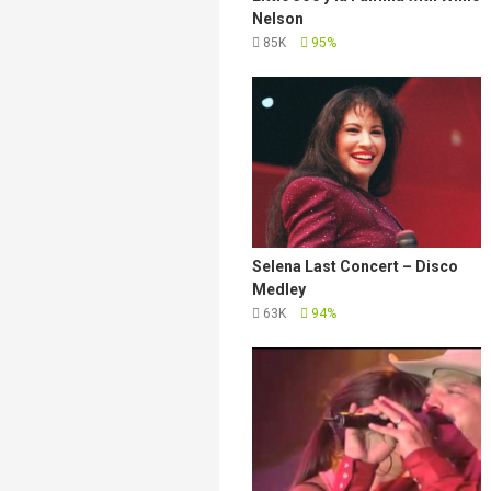
Nelson
85K
95%
Selena Last Concert – Disco
Medley
63K
94%