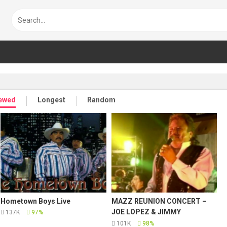
iewed
Longest
Random
Hometown Boys Live
MAZZ REUNION CONCERT –
JOE LOPEZ & JIMMY
137K
97%
GONZALEZ
101K
98%