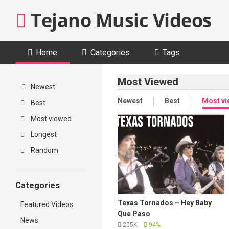
Skip
Tejano Music Videos
to
content
Home
Categories
Tags
Most Viewed
Newest
Newest
Best
Most v
Best
Most viewed
Longest
Random
Categories
Texas Tornados – Hey Baby
Featured Videos
Que Paso
News
205K
94%