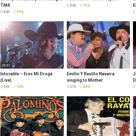
TMA
E
84K
95%
84K
99%
03:31
Intocable – Eres Mi Droga
Emilio Y Raulito Navaira
J
(Live)
singing to Mother
D
59K
94%
57K
84%