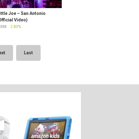
ittle Joe – San Antonio
Official Video)
35K
83%
ext
Last