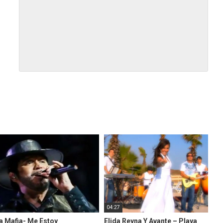
04:27
a Mafia- Me Estoy
Elida Reyna Y Avante – Playa