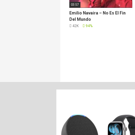
03:57
Emilio Navaira – No Es El Fin
Del Mundo
42K
94%