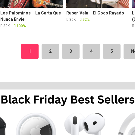
Los Palominos – La Carta Que
Ruben Vela – El Coco Rayado
L
Nunca Envie
(
36K
92%
39K
100%
1
2
3
4
5
N