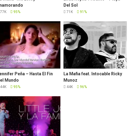
namorando
Del Sol
77K
95%
71K
91%
ennifer Peña – Hasta El Fin
La Mafia feat. Intocable Ricky
el Mundo
Munoz
44K
95%
44K
96%