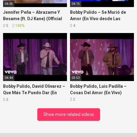
04:05
04:15
Jennifer Peña – Abrazame Y
Bobby Pulido – Se Murió de
Besame (ft. DJ Kane) (Official
Amor (En Vivo desde Las
Video)
Vegas)
5
100%
4
04:44
03:53
Bobby Pulido, David Olivarez –
Bobby Pulido, Luis Padilla –
Que Más Te Puedo Dar (En
Cosas Del Amor (En Vivo)
Vivo)
2
3
Show more related videos