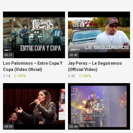
05:31
03:49
Los Palominos – Entre Copa Y
Jay Perez – Le Seguiremos
Copa (Video Oficial)
(Official Video)
14
100%
42
100%
04:59
03:44