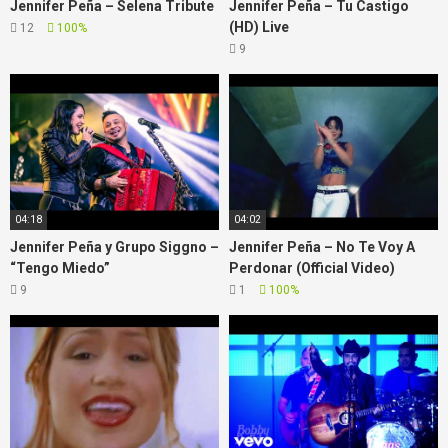
Jennifer Peña – Selena Tribute
Jennifer Peña – Tu Castigo
(HD) Live
12
100%
9
04:18
04:02
Jennifer Peña y Grupo Siggno –
Jennifer Peña – No Te Voy A
“Tengo Miedo”
Perdonar (Official Video)
9
1
100%