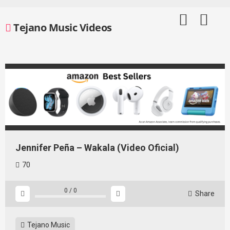
Skip
to
Tejano Music Videos
content
Jennifer Peña – Wakala (Video Oficial)
70
0
/
0
Share
Tejano Music