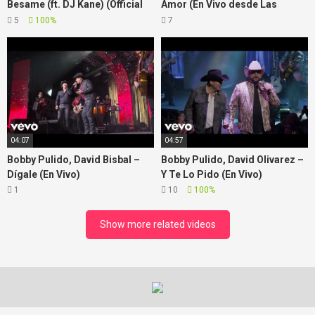
Besame (ft. DJ Kane) (Official
Amor (En Vivo desde Las
Video)
Vegas)
5
100%
7
04:07
04:57
Bobby Pulido, David Bisbal –
Bobby Pulido, David Olivarez –
Dígale (En Vivo)
Y Te Lo Pido (En Vivo)
1
10
100%
Show more related videos