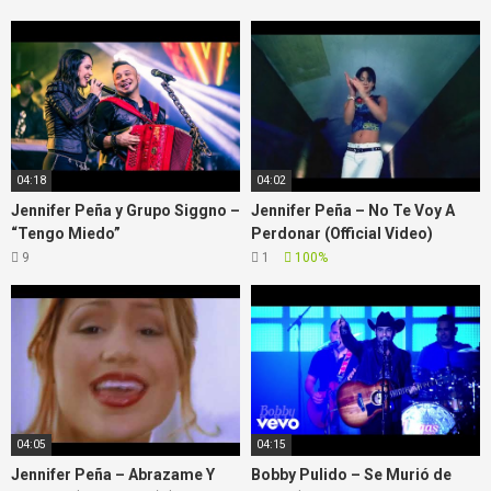
04:18
04:02
Jennifer Peña y Grupo Siggno –
Jennifer Peña – No Te Voy A
“Tengo Miedo”
Perdonar (Official Video)
9
1
100%
04:05
04:15
Jennifer Peña – Abrazame Y
Bobby Pulido – Se Murió de