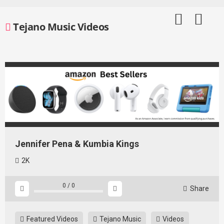
Skip
to
Tejano Music Videos
content
Jennifer Pena & Kumbia Kings
2K
0
/
0
Share
Featured Videos
Tejano Music
Videos