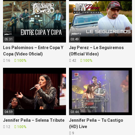
05:31
03:49
Los Palominos – Entre Copa Y
Jay Perez – Le Seguiremos
Copa (Video Oficial)
(Official Video)
16
100%
42
100%
04:59
03:44
Jennifer Peña – Selena Tribute
Jennifer Peña – Tu Castigo
(HD) Live
12
100%
9