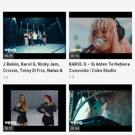
06:39
03:16
J.Balvin, Karol G, Nicky Jam,
KAROL G – Si Antes Te Hubiera
Crissin, Totoy El Frio, Natan &
Conocido | Coke Studio
Shander – Poblado
3
0
03:37
03:34