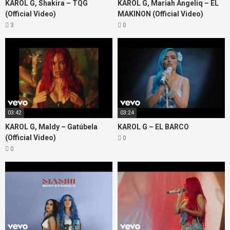
KAROL G, Shakira – TQG
KAROL G, Mariah Angeliq – EL
(Official Video)
MAKINON (Official Video)
3
0
03:42
03:24
KAROL G, Maldy – Gatúbela
KAROL G – EL BARCO
(Official Video)
0
0