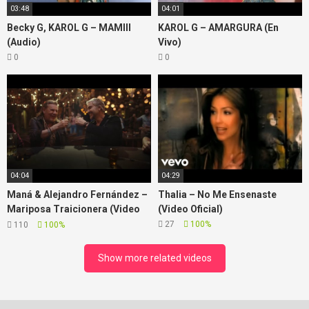
03:48
04:01
Becky G, KAROL G – MAMIII
KAROL G – AMARGURA (En
(Audio)
Vivo)
0
0
04:04
04:29
Maná & Alejandro Fernández –
Thalia – No Me Ensenaste
Mariposa Traicionera (Video
(Video Oficial)
Oficial)
27
100%
110
100%
Show more related videos