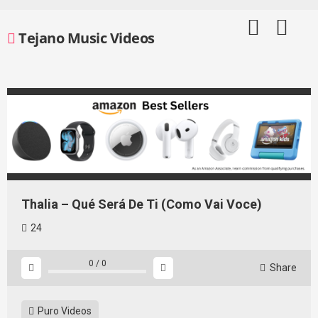
Skip
to
Tejano Music Videos
content
Thalia – Qué Será De Ti (Como Vai Voce)
24
0
/
0
Share
Puro Videos